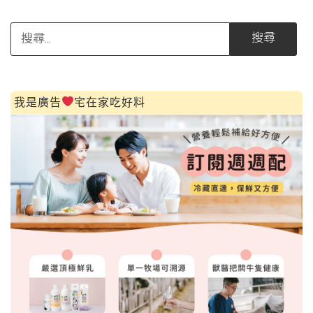
字:
搜
尋
關
鍵
字:
我是廣告
宅在家吃好料