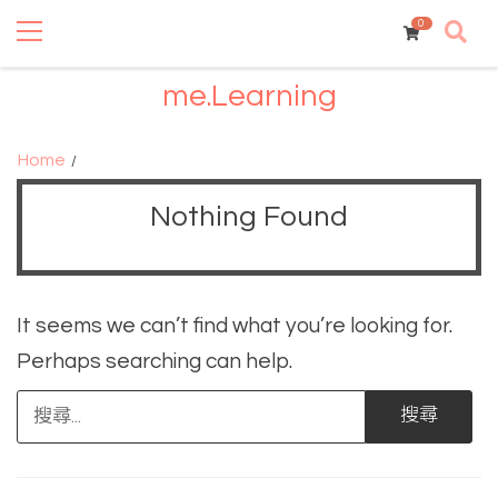
Primary
Skip
Skip
Menu
0
to
to
navigation
content
me.Learning
Home
Nothing Found
It seems we can’t find what you’re looking for.
Perhaps searching can help.
搜
尋
關
鍵