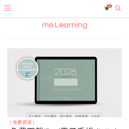
Primary
Skip
Skip
Menu
0
to
to
navigation
content
me.Learning
免費資源