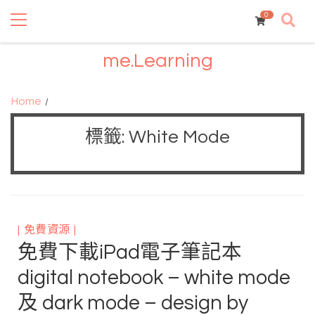
Primary
Skip
Skip
Menu
0
to
to
navigation
content
me.Learning
Home
標籤:
White Mode
免費資源
免費下載iPad電子筆記本
digital notebook – white mode
及 dark mode – design by