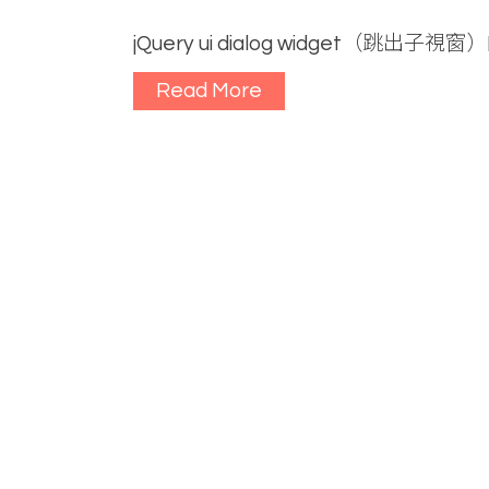
jQuery ui dialog widget（跳出子
Read More