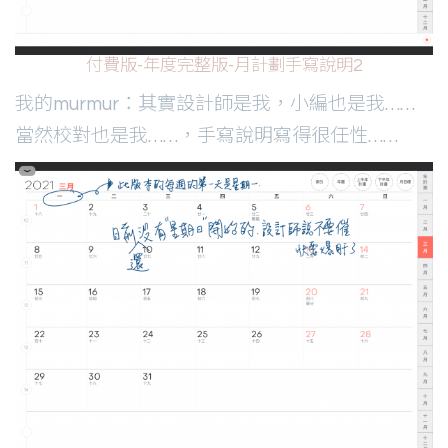
付費版-年度完整版-月計劃手寫說明2
我的murmur：其實設計師是我，小編也是我……
當然校對也是我……，手寫說明寫得很任性……