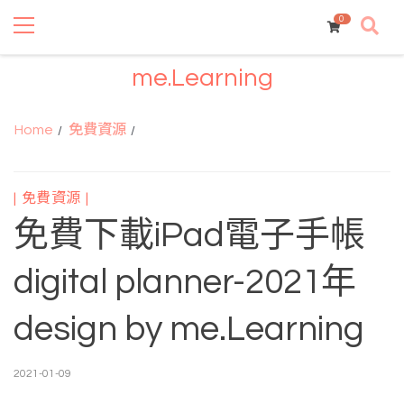
Primary
Skip
Skip
Menu
0
to
to
navigation
content
me.Learning
Home
免費資源
免費資源
免費下載iPad電子手帳
digital planner-2021年
design by me.Learning
by
2021-01-09
Alicia