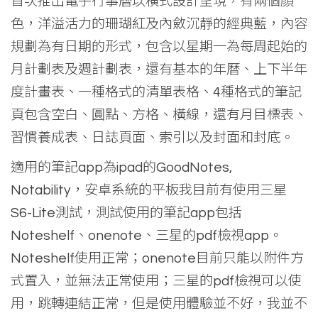
首次推出電子行事曆以橫式設計呈現，有兩個顏
色，洋溢活力的珊瑚紅及內斂沉靜的經典藍，內容
規劃為有日期的形式，包含以星期一為每周起始的
月計劃表及週計劃表，還有基本的年曆、上下半年
度計畫表、一種格式的清單表格、4種格式的筆記
頁包含空白、圓點、方格、橫線，還有月目標表、
習慣養成表、日誌頁面、索引以及封面和封底。
適用的筆記app為ipad的GoodNotes,
Notability，安卓系統的平板我目前有使用三星
S6-Lite測試，測試使用的筆記app包括
Noteshelf、onenote、三星的pdf檢視app。
Noteshelf使用正常；onenote目前只能以附件方
式置入，並無法正常使用；三星的pdf檢視可以使
用，跳轉連結正常，但是使用體驗並不好，我並不