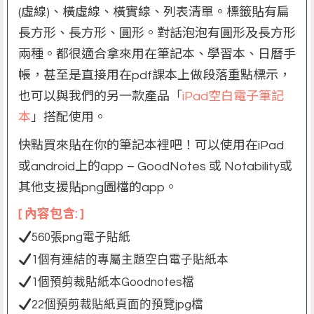
(虛線)、橫虛線、橫實線、列表清單。標籤貼有扁
長方形、長方形、圓形。對話泡泡有圓形及長方形
兩種。都很適合拿來用在筆記本、學習本、日曆手
帳，甚至是直接用在pdf課本上做段落重點標示，
也可以與我們的另一款產品「
iPad空白電子筆記
本
」搭配使用。
快點買來貼在你的筆記本裡吧！可以使用在iPad
或android上的app – GoodNotes 或 Notability或
其他支援貼png圖檔的app。
[ 內容包含: ]
560張png電子貼紙
1個有連結的專屬主題空白電子貼紙本
1個預剪裁貼紙本Goodnotes檔
22個預剪裁貼紙頁面的預覽jpg檔