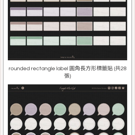
rounded rectangle label 圓角長方形標籤貼 (共28
張)