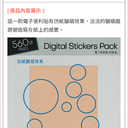
[ 商品內容展示: ]
這一款電子便利貼有仿紙皺褶效果，淡淡的皺褶痕
跡營造寫在紙上的感覺。