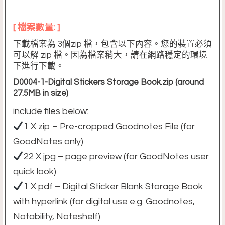
[ 檔案數量: ]
下載檔案為 3個zip 檔，包含以下內容。您的裝置必須
可以解 zip 檔。因為檔案稍大，請在網路穩定的環境
下進行下載。
D0004-1-Digital Stickers Storage Book.zip (around
27.5MB in size)
include files below:
1 X zip – Pre-cropped Goodnotes File (for
GoodNotes only)
22 X jpg – page preview (for GoodNotes user
quick look)
1 X pdf – Digital Sticker Blank Storage Book
with hyperlink (for digital use e.g. Goodnotes,
Notability, Noteshelf)