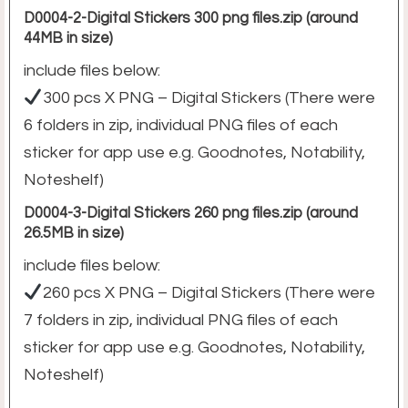
D0004-2-Digital Stickers 300 png files.zip (around
44MB in size)
include files below:
300 pcs X PNG – Digital Stickers (There were
6 folders in zip, individual PNG files of each
sticker for app use e.g. Goodnotes, Notability,
Noteshelf)
D0004-3-Digital Stickers 260 png files.zip (around
26.5MB in size)
include files below:
260 pcs X PNG – Digital Stickers (There were
7 folders in zip, individual PNG files of each
sticker for app use e.g. Goodnotes, Notability,
Noteshelf)