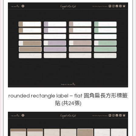
rounded rectangle label – flat 圓角扁長方形標籤
貼 (共24張)