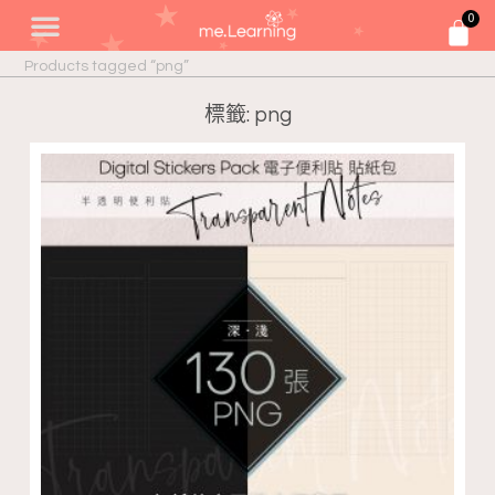
0
Products tagged “png”
標籤: png