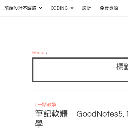
Skip
Skip
前端設計不歸路
CODING
設計
免費資源
to
to
navigation
content
Home
標籤
一點教學
筆記軟體 – GoodNotes5, 
學