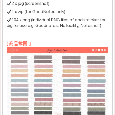
2 x jpg (screenshot)
1 x zip (for GoodNotes only)
104 x png (Individual PNG files of each sticker for
digital use e.g. Goodnotes, Notability, Noteshelf)
[ 商品截圖: ]