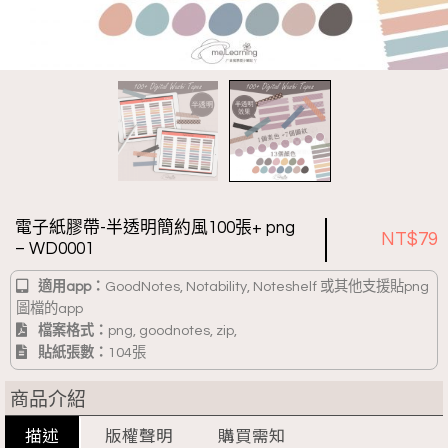
電子紙膠帶-半透明簡約風100張+ png
NT$
79
– WD0001
適用app：
GoodNotes, Notability, Noteshelf 或其他支援貼png
圖檔的app
檔案格式：
png, goodnotes, zip,
貼紙張數：
104張
商品介紹
描述
版權聲明
購買需知